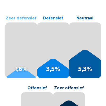
1,6%
3,5%
5,3%